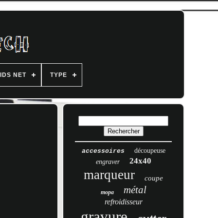
IDS NET
TYPE
découpeuse
accessoires
24x40
engraver
marqueur
coupe
métal
mopa
refroidisseur
gravure