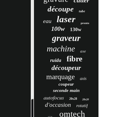
cutter
découpe
tube
laser
eau
pronto
100w
130w
graveur
machine
axe
fibre
ruida
découpeur
marquage
axis
coupeur
seconde main
autofocus
20x28
28x20
d'occasion
rotatif
omtech