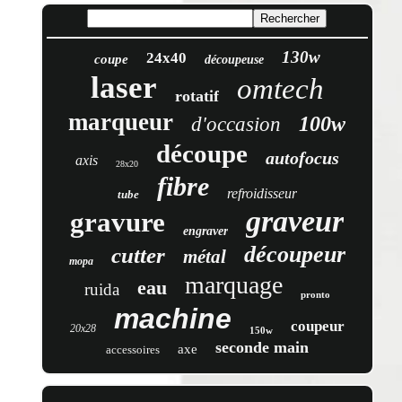
130w
24x40
coupe
découpeuse
laser
omtech
rotatif
marqueur
100w
d'occasion
découpe
autofocus
axis
28x20
fibre
refroidisseur
tube
graveur
gravure
engraver
découpeur
cutter
métal
mopa
marquage
eau
ruida
pronto
machine
coupeur
20x28
150w
seconde main
axe
accessoires