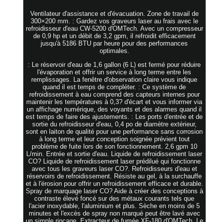
Ventilateur d'assistance et d'évacuation. Zone de travail de
300×200 mm. : Gardez vos graveurs laser au frais avec le
refroidisseur d'eau CW-5200 d'OMTech. Avec un compresseur
de 0,9 hp et un débit de 3,2 gpm, il refroidit efficacement
jusqu'à 5186 BTU par heure pour des performances
optimales.
: Le réservoir d'eau de 1,6 gallon (6 L) est fermé pour réduire
l'évaporation et offrir un service à long terme entre les
remplissages. La fenêtre d'observation claire vous indique
quand il est temps de compléter. : Ce système de
refroidissement à eau comprend des capteurs internes pour
maintenir les températures à 0,3? d'écart et vous informer via
un affichage numérique, des voyants et des alarmes quand il
est temps de faire des ajustements. : Les ports d'entrée et de
sortie du refroidisseur d'eau, 0,4 po de diamètre extérieur,
sont en laiton de qualité pour une performance sans corrosion
à long terme et leur conception soignée prévient tout
problème de fuite lors de son fonctionnement. 2,6 gpm 10
L/min. Entrée et sortie d'eau. Liquide de refroidissement laser
CO? Liquide de refroidissement laser prédilué qui fonctionne
avec tous les graveurs laser CO?. Refroidisseurs d'eau et
réservoirs de refroidissement. Résiste au gel, à la surchauffe
et à l'érosion pour offrir un refroidissement efficace et durable.
Spray de marquage laser CO? Aide à créer des conceptions à
contraste élevé foncé sur des métaux courants tels que
l'acier inoxydable, l'aluminium et plus. Sèche en moins de 5
minutes et l'excès de spray non marqué peut être lavé avec
un simple rinçage. Extracteur de fumée XF-180 d'OMTech. Le