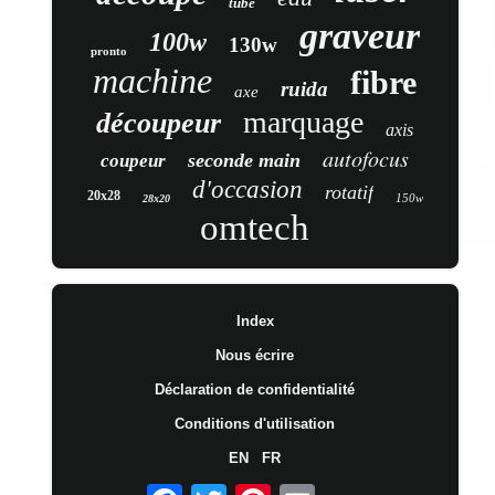
tube
graveur
100w
130w
pronto
machine
fibre
ruida
axe
marquage
découpeur
axis
autofocus
seconde main
coupeur
d'occasion
rotatif
20x28
150w
28x20
omtech
Index
Nous écrire
Déclaration de confidentialité
Conditions d'utilisation
EN
FR