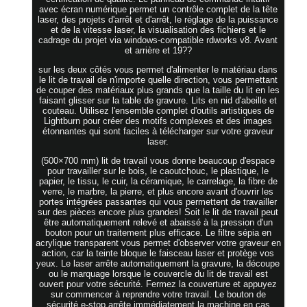
avec écran numérique permet un contrôle complet de la tête
laser, des projets d'arrêt et d'arrêt, le réglage de la puissance
et de la vitesse laser, la visualisation des fichiers et le
cadrage du projet via windows-compatible rdworks v8. Avant
et arrière et 19??
sur les deux côtés vous permet d'alimenter le matériau dans
le lit de travail de n'importe quelle direction, vous permettant
de couper des matériaux plus grands que la taille du lit en les
faisant glisser sur la table de gravure. Lits en nid d'abeille et
couteau. Utilisez l'ensemble complet d'outils artistiques de
Lightburn pour créer des motifs complexes et des images
étonnantes qui sont faciles à télécharger sur votre graveur
laser.
(500×700 mm) lit de travail vous donne beaucoup d'espace
pour travailler sur le bois, le caoutchouc, le plastique, le
papier, le tissu, le cuir, la céramique, le carrelage, la fibre de
verre, le marbre, la pierre, et plus encore avant d'ouvrir les
portes intégrées passantes qui vous permettent de travailler
sur des pièces encore plus grandes! Soit le lit de travail peut
être automatiquement relevé et abaissé à la pression d'un
bouton pour un traitement plus efficace. Le filtre sépia en
acrylique transparent vous permet d'observer votre graveur en
action, car la teinte bloque le faisceau laser et protège vos
yeux. Le laser arrête automatiquement la gravure, la découpe
ou le marquage lorsque le couvercle du lit de travail est
ouvert pour votre sécurité. Fermez la couverture et appuyez
sur commencer à reprendre votre travail. Le bouton de
sécurité e-stop arrête immédiatement la machine en cas