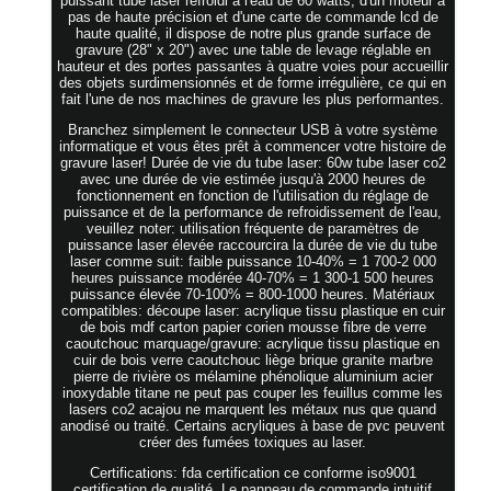
puissant tube laser refroidi à l'eau de 60 watts, d'un moteur à
pas de haute précision et d'une carte de commande lcd de
haute qualité, il dispose de notre plus grande surface de
gravure (28" x 20") avec une table de levage réglable en
hauteur et des portes passantes à quatre voies pour accueillir
des objets surdimensionnés et de forme irrégulière, ce qui en
fait l'une de nos machines de gravure les plus performantes.
Branchez simplement le connecteur USB à votre système
informatique et vous êtes prêt à commencer votre histoire de
gravure laser! Durée de vie du tube laser: 60w tube laser co2
avec une durée de vie estimée jusqu'à 2000 heures de
fonctionnement en fonction de l'utilisation du réglage de
puissance et de la performance de refroidissement de l'eau,
veuillez noter: utilisation fréquente de paramètres de
puissance laser élevée raccourcira la durée de vie du tube
laser comme suit: faible puissance 10-40% = 1 700-2 000
heures puissance modérée 40-70% = 1 300-1 500 heures
puissance élevée 70-100% = 800-1000 heures. Matériaux
compatibles: découpe laser: acrylique tissu plastique en cuir
de bois mdf carton papier corien mousse fibre de verre
caoutchouc marquage/gravure: acrylique tissu plastique en
cuir de bois verre caoutchouc liège brique granite marbre
pierre de rivière os mélamine phénolique aluminium acier
inoxydable titane ne peut pas couper les feuillus comme les
lasers co2 acajou ne marquent les métaux nus que quand
anodisé ou traité. Certains acryliques à base de pvc peuvent
créer des fumées toxiques au laser.
Certifications: fda certification ce conforme iso9001
certification de qualité. Le panneau de commande intuitif