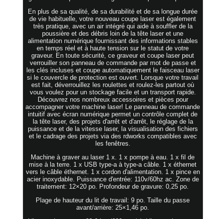
En plus de sa qualité, de sa durabilité et de sa longue durée
de vie habituelle, votre nouveau coupe laser est également
très pratique, avec un air intégré qui aide à souffler de la
poussière et des débris loin de la tête laser et une
alimentation numérique fournissant des informations stables
en temps réel et à haute tension sur le statut de votre
graveur. En toute sécurité, ce graveur et coupe laser peut
verrouiller son panneau de commande par mot de passe et
les clés incluses et coupe automatiquement le faisceau laser
si le couvercle de protection est ouvert. Lorsque votre travail
est fait, déverrouillez les roulettes et roulez-les partout où
vous voulez pour un stockage facile et un transport rapide.
Découvrez nos nombreux accessoires et pièces pour
accompagner votre machine laser! Le panneau de commande
intuitif avec écran numérique permet un contrôle complet de
la tête laser, des projets d'arrêt et d'arrêt, le réglage de la
puissance et de la vitesse laser, la visualisation des fichiers
et le cadrage des projets via des rdworks compatibles avec
les fenêtres.
Machine à graver au laser 1 x. 1 x pompe à eau. 1 x fil de
mise à la terre. 1 x USB type-a à type-a câble. 1 x éthernet
vers le câble éthernet. 1 x cordon d'alimentation. 1 x pince en
acier inoxydable. Puissance d'entrée: 110v/60hz ac. Zone de
traitement: 12×20 po. Profondeur de gravure: 0,25 po.
Plage de hauteur du lit de travail: 9 po. Taille du passe
avant/arrière: 25×1,46 po.