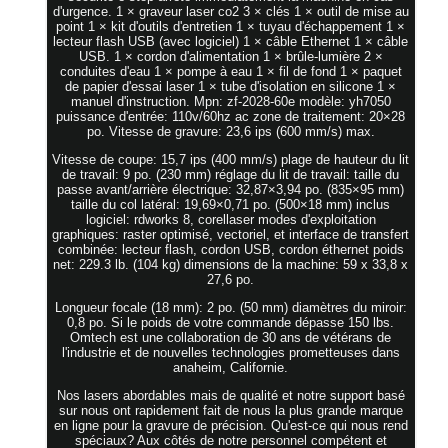
d'urgence. 1 × graveur laser co2 3 × clés 1 × outil de mise au
point 1 × kit d'outils d'entretien 1 × tuyau d'échappement 1 ×
lecteur flash USB (avec logiciel) 1 × câble Ethernet 1 × câble
USB. 1 × cordon d'alimentation 1 × brûle-lumière 2 ×
conduites d'eau 1 × pompe à eau 1 × fil de fond 1 × paquet
de papier d'essai laser 1 × tube d'isolation en silicone 1 ×
manuel d'instruction. Mpn: zf-2028-60e modèle: yh7050
puissance d'entrée: 110v/60hz ac zone de traitement: 20×28
po. Vitesse de gravure: 23,6 ips (600 mm/s) max.
Vitesse de coupe: 15,7 ips (400 mm/s) plage de hauteur du lit
de travail: 9 po. (230 mm) réglage du lit de travail: taille du
passe avant/arrière électrique: 32,87×3,94 po. (835×95 mm)
taille du col latéral: 19,69×0,71 po. (500×18 mm) inclus
logiciel: rdworks 8, corellaser modes d'exploitation
graphiques: raster optimisé, vectoriel, et interface de transfert
combinée: lecteur flash, cordon USB, cordon éthernet poids
net: 229.3 lb. (104 kg) dimensions de la machine: 59 x 33,8 x
27,6 po.
Longueur focale (18 mm): 2 po. (50 mm) diamètres du miroir:
0,8 po. Si le poids de votre commande dépasse 150 lbs.
Omtech est une collaboration de 30 ans de vétérans de
l'industrie et de nouvelles technologies prometteuses dans
anaheim, Californie.
Nos lasers abordables mais de qualité et notre support basé
sur nous ont rapidement fait de nous la plus grande marque
en ligne pour la gravure de précision. Qu'est-ce qui nous rend
spéciaux? Aux côtés de notre personnel compétent et