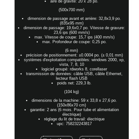
aire de gravité: 20 x 28 po.
(500x700 mm)
dimension de passage avant et arrière: 32,8x3,9 po.
(835x95 mm)
dimension de passage: 19,6x0,7 po. Vitesse de gravure:
23,6 ips (600 mm/s)
max. Vitesse de coupe: 15,7 ips (400 mm/s)
max. Profondeur de coupe: 0,25 po.
(6 mm)
précision de positionnement: ±0.0004 po. (± 0,01 mm)
systèmes d'exploitation compatibles: windows 2000, xp,
vista, 7, 8, 10
logiciel groupé: rdworks 8, corellaser
transmission de données: câble USB, câble Ethernet,
lecteur flash USB
poids net: 229,3 lb.
(104 kg)
dimensions de la machine: 59 x 33,8 x 27,6 po.
(150x86x70 cm)
garantie: 2 ans (6 mois. Pour tube et alimentation
électrique)
réglage du lit de travail: électrique
upc: 758232243817