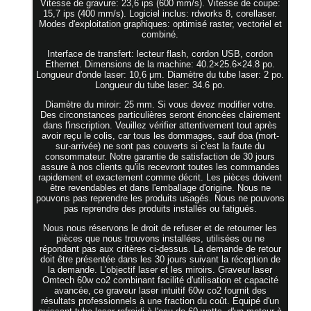
Vitesse de gravure: 23,6 ips (600 mm/s). Vitesse de coupe:
15,7 ips (400 mm/s). Logiciel inclus: rdworks 8, corellaser.
Modes d'exploitation graphiques: optimisé raster, vectoriel et
combiné.
Interface de transfert: lecteur flash, cordon USB, cordon
Ethernet. Dimensions de la machine: 40.2×25.6×24.8 po.
Longueur d'onde laser: 10,6 μm. Diamètre du tube laser: 2 po.
Longueur du tube laser: 34.6 po.
Diamètre du miroir: 25 mm. Si vous devez modifier votre.
Des circonstances particulières seront énoncées clairement
dans l'inscription. Veuillez vérifier attentivement tout après
avoir reçu le colis, car tous les dommages, sauf doa (mort-
sur-arrivée) ne sont pas couverts si c'est la faute du
consommateur. Notre garantie de satisfaction de 30 jours
assure à nos clients qu'ils recevront toutes les commandes
rapidement et exactement comme décrit. Les pièces doivent
être revendables et dans l'emballage d'origine. Nous ne
pouvons pas reprendre les produits usagés. Nous ne pouvons
pas reprendre des produits installés ou fatigués.
Nous nous réservons le droit de refuser et de retourner les
pièces que nous trouvons installées, utilisées ou ne
répondant pas aux critères ci-dessus. La demande de retour
doit être présentée dans les 30 jours suivant la réception de
la demande. L'objectif laser et les miroirs. Graveur laser
Omtech 60w co2 combinant facilité d'utilisation et capacité
avancée, ce graveur laser intuitif 60w co2 fournit des
résultats professionnels à une fraction du coût. Équipé d'un