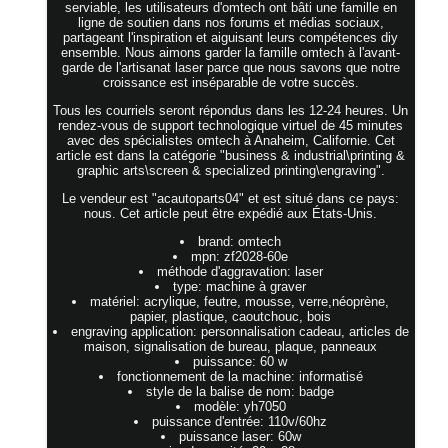
serviable, les utilisateurs d'omtech ont bâti une famille en
ligne de soutien dans nos forums et médias sociaux,
partageant l'inspiration et aiguisant leurs compétences diy
ensemble. Nous aimons garder la famille omtech à l'avant-
garde de l'artisanat laser parce que nous savons que notre
croissance est inséparable de votre succès.
Tous les courriels seront répondus dans les 12-24 heures. Un
rendez-vous de support technologique virtuel de 45 minutes
avec des spécialistes omtech à Anaheim, Californie. Cet
article est dans la catégorie "business & industrial\printing &
graphic arts\screen & specialized printing\engraving".
Le vendeur est "acautoparts04" et est situé dans ce pays:
nous. Cet article peut être expédié aux États-Unis.
brand: omtech
mpn: zf2028-60e
méthode d'aggravation: laser
type: machine à graver
matériel: acrylique, feutre, mousse, verre,néoprène,
papier, plastique, caoutchouc, bois
engraving application: personnalisation cadeau, articles de
maison, signalisation de bureau, plaque, panneaux
puissance: 60 w
fonctionnement de la machine: informatisé
style de la balise de nom: badge
modèle: yh7050
puissance d'entrée: 110v/60hz
puissance laser: 60w