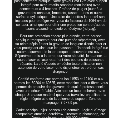
positionnement pratique. Notre graveur est livré avec support
intégré pour axes rotatifs standard (non inclus) avec
connecteurs à 4 broches. Profitez de plug et jouer à la
gravure des anneaux, bracelets, tasses, tubes et autres
surfaces cylindriques. Une paire de lunettes laser od4 sont
incluses pour protéger vos yeux du faisceau de 1064 nm de
ce laser, ainsi que pour offrir une protection contre d'autres
lasers alexandrite, diode et néodyme (nd:yag).
Pour une protection encore plus grande, cette housse
acrylique transparente peut être purchée séparément, avec
sa teinte sépia filtrant la gravure de longueur d'onde laser et
vous protégeant ainsi que les passants. L'interlock intégré tue
automatiquement le laser lorsque le couvercle est ouvert.
Séparément mis à la terre pour votre sécurité, le scanner, la
source laser et l'axe rotatif ont des boutons de puissance
séparés. La clé d'accès empêche toute utilisation non
autorisée de votre laser, et le disjoncteur est prêt en cas
d'urgence.
Certifié conforme aux normes iso 11553 et 12100 et aux
normes iec 60204 et 60825, cette machine laser à fibres vous
permet de produire des gravures de qualité professionnelle
avec une sécurité fiable. Atteindre un focus cohérent avec
chaque & chaque matériel que vous travaillez en utilisant la
règle intégrée utile de la colonne de support. Zone de
marquage: 7.9×7.9 po.
Cadre principal: bjjcz panneau de contrôle. Logiciel d'image
compatible: autocad, coreldraw, illustrateur, photoshop, etc.
Durée de vie prévue : 100 000 heures.