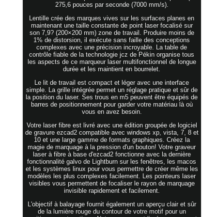
275,6 pouces par seconde (7000 mm/s).
Lentille crée des marques vives sur les surfaces planes en
maintenant une taille constante de point laser focalisé sur
son 7,9? (200×200 mm) zone de travail. Produire moins de
1% de distorsion, il exécute sans faille des conceptions
complexes avec une précision incroyable. La table de
contrôle fiable de la technologie jcz de Pékin organise tous
les aspects de ce marqueur laser multifonctionnel de longue
durée et les maintient en bourrelet.
Le lit de travail est compact et léger avec une interface
simple. La grille intégrée permet un réglage pratique et sûr de
la position du laser. Ses trous en m5 peuvent être équipés de
barres de positionnement pour garder votre matériau là où
vous en avez besoin.
Votre laser fibre est livré avec une édition groupée de logiciel
de gravure ezcad2 compatible avec windows xp, vista, 7, 8 et
10 et une large gamme de formats graphiques. Créez la
magie de marquage à la pression d'un bouton! Votre graveur
laser à fibre à base d'ezcad2 fonctionne avec la dernière
fonctionnalité galvo de Lightburn sur les fenêtres, les macos
et les systèmes linux pour vous permettre de créer même les
modèles les plus complexes facilement. Les pointeurs laser
visibles vous permettent de focaliser le rayon de marquage
invisible rapidement et facilement.
L'objectif à balayage fournit également un aperçu clair et sûr
de la lumière rouge du contour de votre motif pour un