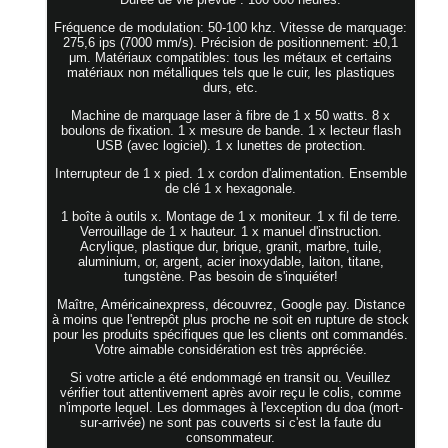
Fréquence de modulation: 50-100 khz. Vitesse de marquage:
275,6 ips (7000 mm/s). Précision de positionnement: ±0,1
μm. Matériaux compatibles: tous les métaux et certains
matériaux non métalliques tels que le cuir, les plastiques
durs, etc.
Machine de marquage laser à fibre de 1 x 50 watts. 8 x
boulons de fixation. 1 x mesure de bande. 1 x lecteur flash
USB (avec logiciel). 1 x lunettes de protection.
Interrupteur de 1 x pied. 1 x cordon d'alimentation. Ensemble
de clé 1 x hexagonale.
1 boîte à outils x. Montage de 1 x moniteur. 1 x fil de terre.
Verrouillage de 1 x hauteur. 1 x manuel d'instruction.
Acrylique, plastique dur, brique, granit, marbre, tuile,
aluminium, or, argent, acier inoxydable, laiton, titane,
tungstène. Pas besoin de s'inquiéter!
Maître, Américainexpress, découvrez, Google pay. Distance
à moins que l'entrepôt plus proche ne soit en rupture de stock
pour les produits spécifiques que les clients ont commandés.
Votre aimable considération est très appréciée.
Si votre article a été endommagé en transit ou. Veuillez
vérifier tout attentivement après avoir reçu le colis, comme
n'importe lequel. Les dommages à l'exception du doa (mort-
sur-arrivée) ne sont pas couverts si c'est la faute du
consommateur.