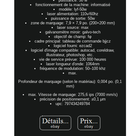
puissance: 50 w
fonctionnement de la machine: informatisé
modèle: lyf-50w
laser alimentation: 110v/60hz
puissance de sortie: 50w
zone de marquage: 7,9 × 7,9 po. (200×200 mm)
laser source: max
galvanomètre miroir: galvo-tech
objectif de champ: fφ
cadre principal: tableau de commande bjjcz
logiciel fourni: ezcad2
logiciel d'image compatible: autocad, coreldraw,
illustrateur, photoshop, etc.
vie de service prévue: 100 000 heures
laser longueur d'onde: 1064nm
fréquence de modulation: 50–100 khz
max.
Profondeur de marquage (selon le matériau): 0,004 po. (0,1
mm)
max. Vitesse de marquage: 275,6 ips (7000 mm/s)
précision de positionnement: ±0,1 μm
upc: 797434249784