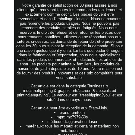
Notre garantie de satisfaction de 30 jours assure à nos
clients qu'ils recevront toutes les commandes rapidement et
exactement comme décrit. Les pièces doivent être
revendables et dans l'emballage d'origine. Nous ne pouvons
pas reprendre les produits usagés. Nous ne pouvons pas
reprendre des produits installés ou fatigués. Nous nous
réservons le droit de refuser et de retourner les pièces que
nous trouvons installées, utilisées ou ne répondant pas aux
critères ci-dessus. La demande de retour doit être présentée
dans les 30 jours suivant la réception de la demande. Si pour
une raison quelconque il y en a. En tant que leader émergent
dans la fabrication et l'exportation, nous nous spécialisons
dans les produits commerciaux et industriels, les articles de
sport, les produits pour animaux familiers, les produits de
maison et de jardin depuis plus de 10 ans. Notre mission est
de fournir des produits innovants et des prix compétitifs pour
vous satisfaire.
Cet article est dans la catégorie "business &
industrial\printing & graphic arts\screen & specialized
printing\engraving". Le vendeur est "freeshipping2you" et est
situé dans ce pays: nous.
Cet article peut être expédié aux États-Unis.
brand: omtech
mpn: mx7979-50s
méthode d'aggravation: laser
matériaux: tous les métaux et certains matériaux non
métalliques