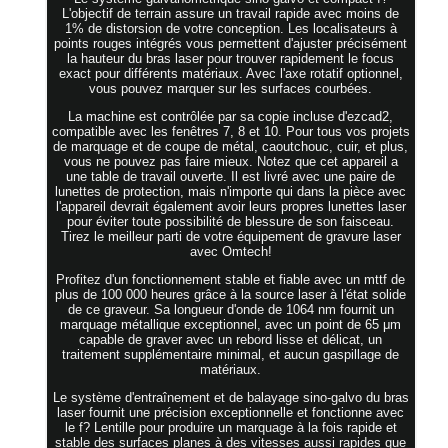
L'objectif de terrain assure un travail rapide avec moins de
1% de distorsion de votre conception. Les localisateurs à
points rouges intégrés vous permettent d'ajuster précisément
la hauteur du bras laser pour trouver rapidement le focus
exact pour différents matériaux. Avec l'axe rotatif optionnel,
vous pouvez marquer sur les surfaces courbées.
La machine est contrôlée par sa copie incluse d'ezcad2,
compatible avec les fenêtres 7, 8 et 10. Pour tous vos projets
de marquage et de coupe de métal, caoutchouc, cuir, et plus,
vous ne pouvez pas faire mieux. Notez que cet appareil a
une table de travail ouverte. Il est livré avec une paire de
lunettes de protection, mais n'importe qui dans la pièce avec
l'appareil devrait également avoir leurs propres lunettes laser
pour éviter toute possibilité de blessure de son faisceau.
Tirez le meilleur parti de votre équipement de gravure laser
avec Omtech!
Profitez d'un fonctionnement stable et fiable avec un mttf de
plus de 100 000 heures grâce à la source laser à l'état solide
de ce graveur. Sa longueur d'onde de 1064 nm fournit un
marquage métallique exceptionnel, avec un point de 65 μm
capable de graver avec un rebord lisse et délicat, un
traitement supplémentaire minimal, et aucun gaspillage de
matériaux.
Le système d'entraînement et de balayage sino-galvo du bras
laser fournit une précision exceptionnelle et fonctionne avec
le f? Lentille pour produire un marquage à la fois rapide et
stable des surfaces planes à des vitesses aussi rapides que