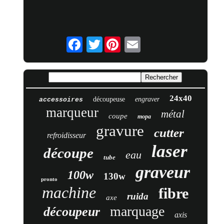
Twitter
24x40
découpeuse
engraver
accessoires
marqueur
métal
coupe
mopa
gravure
cutter
refroidisseur
laser
découpe
eau
tube
graveur
100w
130w
pronto
machine
fibre
ruida
axe
marquage
découpeur
axis