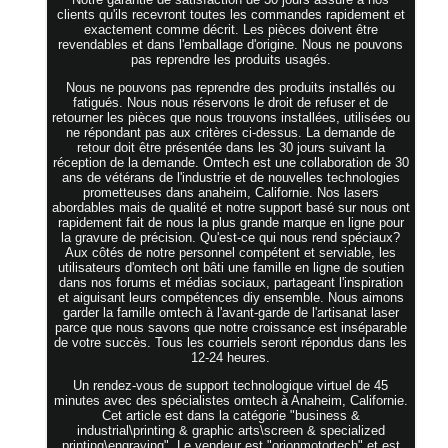
clients qu'ils recevront toutes les commandes rapidement et
exactement comme décrit. Les pièces doivent être
revendables et dans l'emballage d'origine. Nous ne pouvons
pas reprendre les produits usagés.
Nous ne pouvons pas reprendre des produits installés ou
fatigués. Nous nous réservons le droit de refuser et de
retourner les pièces que nous trouvons installées, utilisées ou
ne répondant pas aux critères ci-dessus. La demande de
retour doit être présentée dans les 30 jours suivant la
réception de la demande. Omtech est une collaboration de 30
ans de vétérans de l'industrie et de nouvelles technologies
prometteuses dans anaheim, Californie. Nos lasers
abordables mais de qualité et notre support basé sur nous ont
rapidement fait de nous la plus grande marque en ligne pour
la gravure de précision. Qu'est-ce qui nous rend spéciaux?
Aux côtés de notre personnel compétent et serviable, les
utilisateurs d'omtech ont bâti une famille en ligne de soutien
dans nos forums et médias sociaux, partageant l'inspiration
et aiguisant leurs compétences diy ensemble. Nous aimons
garder la famille omtech à l'avant-garde de l'artisanat laser
parce que nous savons que notre croissance est inséparable
de votre succès. Tous les courriels seront répondus dans les
12-24 heures.
Un rendez-vous de support technologique virtuel de 45
minutes avec des spécialistes omtech à Anaheim, Californie.
Cet article est dans la catégorie "business &
industrial\printing & graphic arts\screen & specialized
printing\engraving". Le vendeur est "orionmotortech" et est