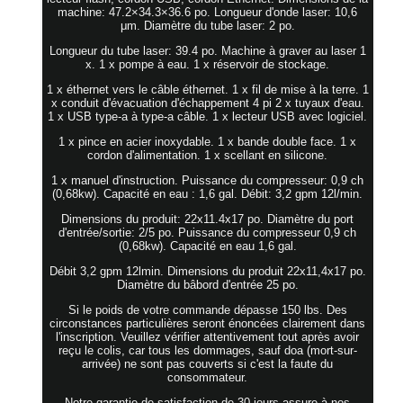
machine: 47.2×34.3×36.6 po. Longueur d'onde laser: 10,6
μm. Diamètre du tube laser: 2 po.
Longueur du tube laser: 39.4 po. Machine à graver au laser 1
x. 1 x pompe à eau. 1 x réservoir de stockage.
1 x éthernet vers le câble éthernet. 1 x fil de mise à la terre. 1
x conduit d'évacuation d'échappement 4 pi 2 x tuyaux d'eau.
1 x USB type-a à type-a câble. 1 x lecteur USB avec logiciel.
1 x pince en acier inoxydable. 1 x bande double face. 1 x
cordon d'alimentation. 1 x scellant en silicone.
1 x manuel d'instruction. Puissance du compresseur: 0,9 ch
(0,68kw). Capacité en eau : 1,6 gal. Débit: 3,2 gpm 12l/min.
Dimensions du produit: 22x11.4x17 po. Diamètre du port
d'entrée/sortie: 2/5 po. Puissance du compresseur 0,9 ch
(0,68kw). Capacité en eau 1,6 gal.
Débit 3,2 gpm 12lmin. Dimensions du produit 22x11,4x17 po.
Diamètre du bâbord d'entrée 25 po.
Si le poids de votre commande dépasse 150 lbs. Des
circonstances particulières seront énoncées clairement dans
l'inscription. Veuillez vérifier attentivement tout après avoir
reçu le colis, car tous les dommages, sauf doa (mort-sur-
arrivée) ne sont pas couverts si c'est la faute du
consommateur.
Notre garantie de satisfaction de 30 jours assure à nos