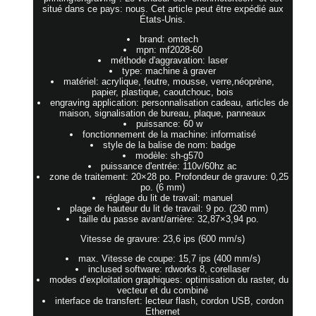
situé dans ce pays: nous. Cet article peut être expédié aux
États-Unis.
brand: omtech
mpn: mf2028-60
méthode d'aggravation: laser
type: machine à graver
matériel: acrylique, feutre, mousse, verre,néoprène,
papier, plastique, caoutchouc, bois
engraving application: personnalisation cadeau, articles de
maison, signalisation de bureau, plaque, panneaux
puissance: 60 w
fonctionnement de la machine: informatisé
style de la balise de nom: badge
modèle: sh-g570
puissance d'entrée: 110v/60hz ac
zone de traitement: 20×28 po. Profondeur de gravure: 0,25
po. (6 mm)
réglage du lit de travail: manuel
plage de hauteur du lit de travail: 9 po. (230 mm)
taille du passe avant/arrière: 32,87×3,94 po.
Vitesse de gravure: 23,6 ips (600 mm/s)
max. Vitesse de coupe: 15,7 ips (400 mm/s)
inclused software: rdworks 8, corellaser
modes d'exploitation graphiques: optimisation du raster, du
vecteur et du combiné
interface de transfert: lecteur flash, cordon USB, cordon
Ethernet