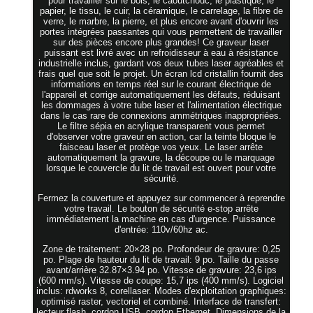
pour travailler sur le bois, le caoutchouc, le plastique, le
papier, le tissu, le cuir, la céramique, le carrelage, la fibre de
verre, le marbre, la pierre, et plus encore avant d'ouvrir les
portes intégrées passantes qui vous permettent de travailler
sur des pièces encore plus grandes! Ce graveur laser
puissant est livré avec un refroidisseur à eau à résistance
industrielle inclus, gardant vos deux tubes laser agréables et
frais quel que soit le projet. Un écran lcd cristallin fournit des
informations en temps réel sur le courant électrique de
l'appareil et corrige automatiquement les défauts, réduisant
les dommages à votre tube laser et l'alimentation électrique
dans le cas rare de connexions ammétriques inappropriées.
Le filtre sépia en acrylique transparent vous permet
d'observer votre graveur en action, car la teinte bloque le
faisceau laser et protège vos yeux. Le laser arrête
automatiquement la gravure, la découpe ou le marquage
lorsque le couvercle du lit de travail est ouvert pour votre
sécurité.
Fermez la couverture et appuyez sur commencer à reprendre
votre travail. Le bouton de sécurité e-stop arrête
immédiatement la machine en cas d'urgence. Puissance
d'entrée: 110v/60hz ac.
Zone de traitement: 20×28 po. Profondeur de gravure: 0,25
po. Plage de hauteur du lit de travail: 9 po. Taille du passe
avant/arrière 32.87×3.94 po. Vitesse de gravure: 23,6 ips
(600 mm/s). Vitesse de coupe: 15,7 ips (400 mm/s). Logiciel
inclus: rdworks 8, corellaser. Modes d'exploitation graphiques:
optimisé raster, vectoriel et combiné. Interface de transfert:
lecteur flash, cordon USB, cordon Ethernet. Dimensions de la