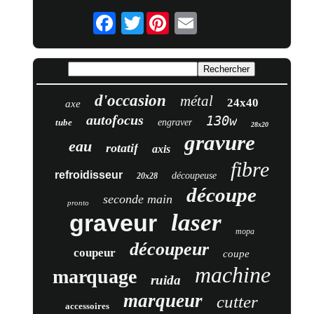
Twitter
d'occasion
métal
24x40
axe
autofocus
130w
tube
engraver
28x20
gravure
eau
rotatif
axis
fibre
refroidisseur
découpeuse
20x28
découpe
seconde main
pronto
laser
graveur
mopa
découpeur
coupeur
coupe
machine
marquage
ruida
marqueur
cutter
accessoires