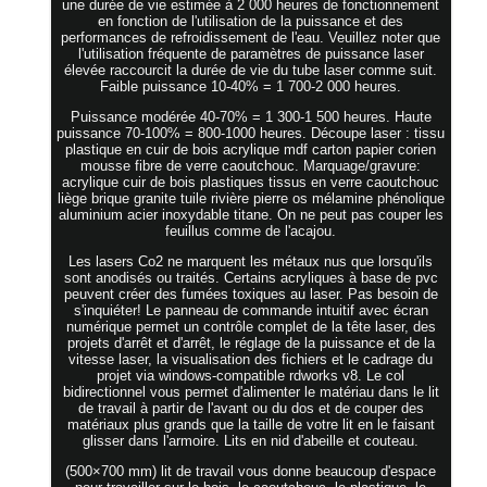
une durée de vie estimée à 2 000 heures de fonctionnement
en fonction de l'utilisation de la puissance et des
performances de refroidissement de l'eau. Veuillez noter que
l'utilisation fréquente de paramètres de puissance laser
élevée raccourcit la durée de vie du tube laser comme suit.
Faible puissance 10-40% = 1 700-2 000 heures.
Puissance modérée 40-70% = 1 300-1 500 heures. Haute
puissance 70-100% = 800-1000 heures. Découpe laser : tissu
plastique en cuir de bois acrylique mdf carton papier corien
mousse fibre de verre caoutchouc. Marquage/gravure:
acrylique cuir de bois plastiques tissus en verre caoutchouc
liège brique granite tuile rivière pierre os mélamine phénolique
aluminium acier inoxydable titane. On ne peut pas couper les
feuillus comme de l'acajou.
Les lasers Co2 ne marquent les métaux nus que lorsqu'ils
sont anodisés ou traités. Certains acryliques à base de pvc
peuvent créer des fumées toxiques au laser. Pas besoin de
s'inquiéter! Le panneau de commande intuitif avec écran
numérique permet un contrôle complet de la tête laser, des
projets d'arrêt et d'arrêt, le réglage de la puissance et de la
vitesse laser, la visualisation des fichiers et le cadrage du
projet via windows-compatible rdworks v8. Le col
bidirectionnel vous permet d'alimenter le matériau dans le lit
de travail à partir de l'avant ou du dos et de couper des
matériaux plus grands que la taille de votre lit en le faisant
glisser dans l'armoire. Lits en nid d'abeille et couteau.
(500×700 mm) lit de travail vous donne beaucoup d'espace