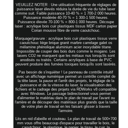
VEUILLEZ NOTER : Une utilisation fréquente de réglages de
puissance laser élevés réduira la durée de vie du tube laser
comme suit. Faible puissance 10-40 % = 1 700-2 000 heures.
Puissance modérée 40-70 % = 1 300-1 500 heures.
Puissance élevée 70-100 % = 800-1 000 heures. Découpe
laser : acrylique bois cuir plastiques tissus MDF carton papier
Corian mousse fibre de verre caoutchouc.
Marquage/gravure : acrylique bois cuir plastiques tissus verre
caoutchouc liège brique granit marbre carrelage galet os
mélamine phénolique aluminium acier inoxydable titane.
Impossible de couper des bois durs comme le mogano. Les
lasers CO2 ne marquent que les métaux nus lorsqu'ils sont
anodisés ou traités. Certains acryliques à base de PVC
peuvent produire des fumées toxiques lorsqu'ils sont lasérés.
Pas besoin de s'inquiéter ! Le panneau de contrôle intuitif
avec un affichage numérique permet un contrôle complet de
la tête laser, la pause et l'arrêt des projets, le réglage de la
puissance et de la vitesse du laser, la visualisation des
fichiers et le cadrage des projets via RDWorks v8 compatible
avec Windows. Le passage bidirectionnel vous permet
d'alimenter le matériau dans le plan de travail par l'avant ou
l'arrière et de découper des matériaux plus grands que la taille
de votre plan de travail en les faisant glisser à travers
l'armoire.
Lits en nid d'abeille et couteau. Le plan de travail de 500×700
mm vous offre beaucoup d'espace pour travailler le bois, le
caoutchouc, le plastique, le papier, le tissu, le cuir, la