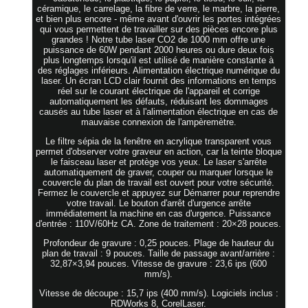
céramique, le carrelage, la fibre de verre, le marbre, la pierre,
et bien plus encore - même avant d'ouvrir les portes intégrées
qui vous permettent de travailler sur des pièces encore plus
grandes ! Notre tube laser CO2 de 1000 mm offre une
puissance de 60W pendant 2000 heures ou dure deux fois
plus longtemps lorsqu'il est utilisé de manière constante à
des réglages inférieurs. Alimentation électrique numérique du
laser. Un écran LCD clair fournit des informations en temps
réel sur le courant électrique de l'appareil et corrige
automatiquement les défauts, réduisant les dommages
causés au tube laser et à l'alimentation électrique en cas de
mauvaise connexion de l'ampèremètre.
Le filtre sépia de la fenêtre en acrylique transparent vous
permet d'observer votre graveur en action, car la teinte bloque
le faisceau laser et protège vos yeux. Le laser s'arrête
automatiquement de graver, couper ou marquer lorsque le
couvercle du plan de travail est ouvert pour votre sécurité.
Fermez le couvercle et appuyez sur Démarrer pour reprendre
votre travail. Le bouton d'arrêt d'urgence arrête
immédiatement la machine en cas d'urgence. Puissance
d'entrée : 110V/60Hz CA. Zone de traitement : 20×28 pouces.
Profondeur de gravure : 0,25 pouces. Plage de hauteur du
plan de travail : 9 pouces. Taille de passage avant/arrière :
32,87×3,94 pouces. Vitesse de gravure : 23,6 ips (600
mm/s).
Vitesse de découpe : 15,7 ips (400 mm/s). Logiciels inclus :
RDWorks 8, CorelLaser.