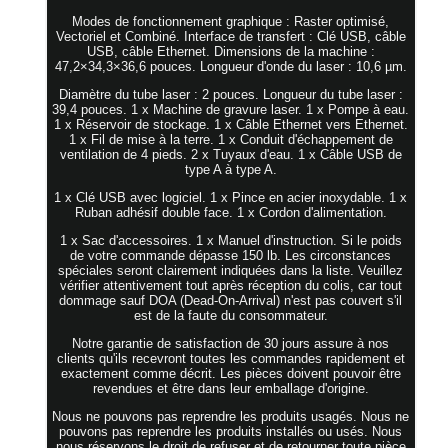
Modes de fonctionnement graphique : Raster optimisé,
Vectoriel et Combiné. Interface de transfert : Clé USB, câble
USB, câble Ethernet. Dimensions de la machine :
47,2×34,3×36,6 pouces. Longueur d'onde du laser : 10,6 µm.
Diamètre du tube laser : 2 pouces. Longueur du tube laser :
39,4 pouces. 1 x Machine de gravure laser. 1 x Pompe à eau.
1 x Réservoir de stockage. 1 x Câble Ethernet vers Ethernet.
1 x Fil de mise à la terre. 1 x Conduit d'échappement de
ventilation de 4 pieds. 2 x Tuyaux d'eau. 1 x Câble USB de
type A à type A.
1 x Clé USB avec logiciel. 1 x Pince en acier inoxydable. 1 x
Ruban adhésif double face. 1 x Cordon d'alimentation.
1 x Sac d'accessoires. 1 x Manuel d'instruction. Si le poids
de votre commande dépasse 150 lb. Les circonstances
spéciales seront clairement indiquées dans la liste. Veuillez
vérifier attentivement tout après réception du colis, car tout
dommage sauf DOA (Dead-On-Arrival) n'est pas couvert s'il
est de la faute du consommateur.
Notre garantie de satisfaction de 30 jours assure à nos
clients qu'ils recevront toutes les commandes rapidement et
exactement comme décrit. Les pièces doivent pouvoir être
revendues et être dans leur emballage d'origine.
Nous ne pouvons pas reprendre les produits usagés. Nous ne
pouvons pas reprendre les produits installés ou usés. Nous
nous réservons le droit de refuser et de retourner toute pièce