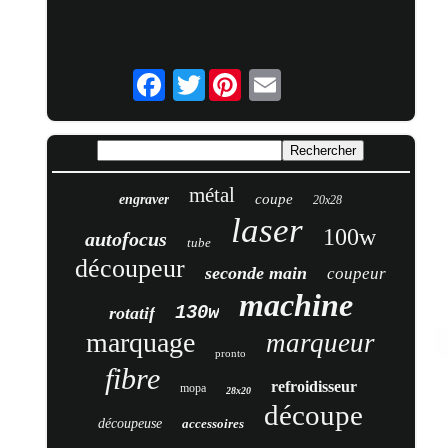
Twitter
métal
coupe
engraver
20x28
laser
100w
autofocus
tube
découpeur
seconde main
coupeur
machine
130w
rotatif
marquage
marqueur
pronto
fibre
refroidisseur
mopa
28x20
découpe
découpeuse
accessoires