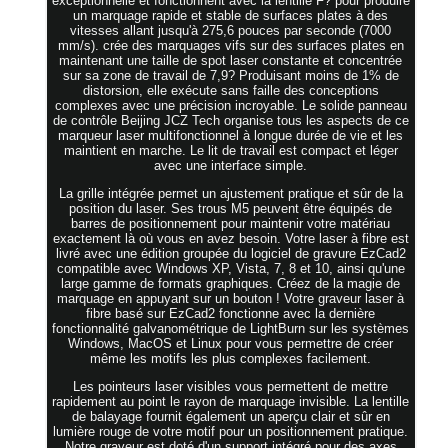
exceptionnelle et fonctionnent avec la lentille F? pour produire
un marquage rapide et stable de surfaces plates à des
vitesses allant jusqu'à 275,6 pouces par seconde (7000
mm/s). crée des marquages vifs sur des surfaces plates en
maintenant une taille de spot laser constante et concentrée
sur sa zone de travail de 7,9? Produisant moins de 1% de
distorsion, elle exécute sans faille des conceptions
complexes avec une précision incroyable. Le solide panneau
de contrôle Beijing JCZ Tech organise tous les aspects de ce
marqueur laser multifonctionnel à longue durée de vie et les
maintient en marche. Le lit de travail est compact et léger
avec une interface simple.
La grille intégrée permet un ajustement pratique et sûr de la
position du laser. Ses trous M5 peuvent être équipés de
barres de positionnement pour maintenir votre matériau
exactement là où vous en avez besoin. Votre laser à fibre est
livré avec une édition groupée du logiciel de gravure EzCad2
compatible avec Windows XP, Vista, 7, 8 et 10, ainsi qu'une
large gamme de formats graphiques. Créez de la magie de
marquage en appuyant sur un bouton ! Votre graveur laser à
fibre basé sur EzCad2 fonctionne avec la dernière
fonctionnalité galvanométrique de LightBurn sur les systèmes
Windows, MacOS et Linux pour vous permettre de créer
même les motifs les plus complexes facilement.
Les pointeurs laser visibles vous permettent de mettre
rapidement au point le rayon de marquage invisible. La lentille
de balayage fournit également un aperçu clair et sûr en
lumière rouge de votre motif pour un positionnement pratique.
Notre graveur est doté d'un support intégré pour des axes