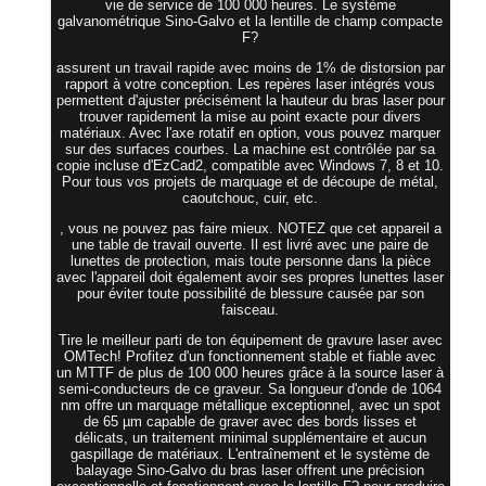
vie de service de 100 000 heures. Le système
galvanométrique Sino-Galvo et la lentille de champ compacte
F?
assurent un travail rapide avec moins de 1% de distorsion par
rapport à votre conception. Les repères laser intégrés vous
permettent d'ajuster précisément la hauteur du bras laser pour
trouver rapidement la mise au point exacte pour divers
matériaux. Avec l'axe rotatif en option, vous pouvez marquer
sur des surfaces courbes. La machine est contrôlée par sa
copie incluse d'EzCad2, compatible avec Windows 7, 8 et 10.
Pour tous vos projets de marquage et de découpe de métal,
caoutchouc, cuir, etc.
, vous ne pouvez pas faire mieux. NOTEZ que cet appareil a
une table de travail ouverte. Il est livré avec une paire de
lunettes de protection, mais toute personne dans la pièce
avec l'appareil doit également avoir ses propres lunettes laser
pour éviter toute possibilité de blessure causée par son
faisceau.
Tire le meilleur parti de ton équipement de gravure laser avec
OMTech! Profitez d'un fonctionnement stable et fiable avec
un MTTF de plus de 100 000 heures grâce à la source laser à
semi-conducteurs de ce graveur. Sa longueur d'onde de 1064
nm offre un marquage métallique exceptionnel, avec un spot
de 65 µm capable de graver avec des bords lisses et
délicats, un traitement minimal supplémentaire et aucun
gaspillage de matériaux. L'entraînement et le système de
balayage Sino-Galvo du bras laser offrent une précision