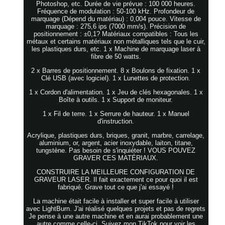
Photoshop, etc. Durée de vie prévue : 100 000 heures.
Fréquence de modulation : 50-100 kHz. Profondeur de
marquage (Dépend du matériau) : 0,004 pouce. Vitesse de
marquage : 275,6 ips (7000 mm/s). Précision de
positionnement : ±0,1? Matériaux compatibles : Tous les
métaux et certains matériaux non métalliques tels que le cuir,
les plastiques durs, etc. 1 x Machine de marquage laser à
fibre de 50 watts.
2 x Barres de positionnement. 8 x Boulons de fixation. 1 x
Clé USB (avec logiciel). 1 x Lunettes de protection.
1 x Cordon d'alimentation. 1 x Jeu de clés hexagonales. 1 x
Boîte à outils. 1 x Support de moniteur.
1 x Fil de terre. 1 x Serrure de hauteur. 1 x Manuel
d'instruction.
Acrylique, plastiques durs, briques, granit, marbre, carrelage,
aluminium, or, argent, acier inoxydable, laiton, titane,
tungstène. Pas besoin de s'inquiéter ! VOUS POUVEZ
GRAVER CES MATÉRIAUX.
CONSTRUIRE LA MEILLEURE CONFIGURATION DE
GRAVEUR LASER. Il fait exactement ce pour quoi il est
fabriqué. Grave tout ce que j'ai essayé !
La machine était facile à installer et super facile à utiliser
avec LightBurn. J'ai réalisé quelques projets et pas de regrets
Je pense à une autre machine et en aurai probablement une
autre comme celle-ci. Suivez mon TikTok pour voir les