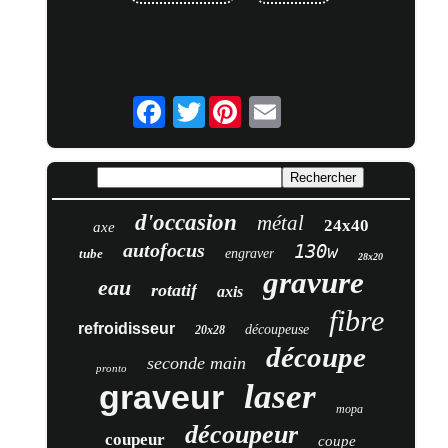
Twitter
d'occasion
métal
24x40
axe
autofocus
130w
tube
engraver
28x20
gravure
eau
rotatif
axis
fibre
refroidisseur
découpeuse
20x28
découpe
seconde main
pronto
laser
graveur
mopa
découpeur
coupeur
coupe