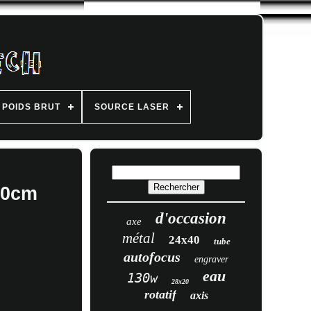
POIDS BRUT
SOURCE LASER
50cm
d'occasion
axe
métal
24x40
tube
autofocus
engraver
eau
130w
28x20
rotatif
axis