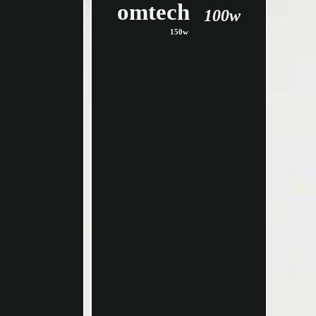
omtech
100w
150w