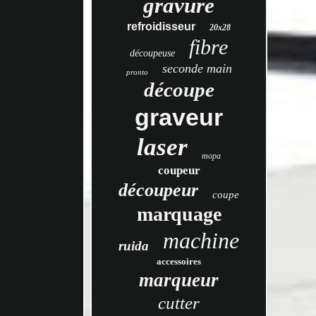
gravure
refroidisseur
20x28
fibre
découpeuse
seconde main
pronto
découpe
graveur
laser
mopa
coupeur
découpeur
coupe
marquage
machine
ruida
accessoires
marqueur
cutter