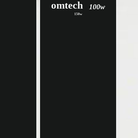
omtech
100w
150w