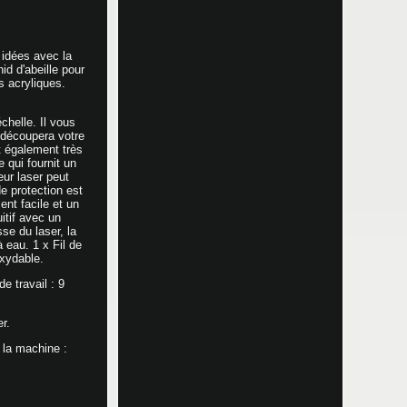
idées avec la
d d'abeille pour
s acryliques.
chelle. Il vous
t découpera votre
t également très
e qui fournit un
eur laser peut
e protection est
ent facile et un
itif avec un
se du laser, la
 eau. 1 x Fil de
oxydable.
e travail : 9
r.
 la machine :