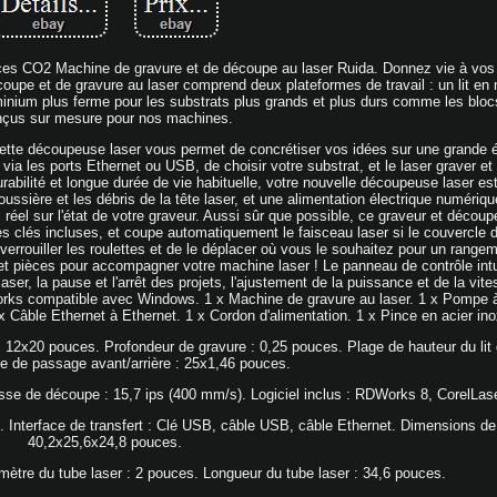
es CO2 Machine de gravure et de découpe au laser Ruida. Donnez vie à vos 
pe et de gravure au laser comprend deux plateformes de travail : un lit en ni
uminium plus ferme pour les substrats plus grands et plus durs comme les bloc
çus sur mesure pour nos machines.
 cette découpeuse laser vous permet de concrétiser vos idées sur une grande é
u via les ports Ethernet ou USB, de choisir votre substrat, et le laser graver e
rabilité et longue durée de vie habituelle, votre nouvelle découpeuse laser es
oussière et les débris de la tête laser, et une alimentation électrique numériqu
réel sur l'état de votre graveur. Aussi sûr que possible, ce graveur et découp
es clés incluses, et coupe automatiquement le faisceau laser si le couvercle d
éverrouiller les roulettes et de le déplacer où vous le souhaitez pour un rangem
t pièces pour accompagner votre machine laser ! Le panneau de contrôle intu
er, la pause et l'arrêt des projets, l'ajustement de la puissance et de la vites
Works compatible avec Windows. 1 x Machine de gravure au laser. 1 x Pompe à
x Câble Ethernet à Ethernet. 1 x Cordon d'alimentation. 1 x Pince en acier in
12x20 pouces. Profondeur de gravure : 0,25 pouces. Plage de hauteur du lit d
le de passage avant/arrière : 25x1,46 pouces.
esse de découpe : 15,7 ips (400 mm/s). Logiciel inclus : RDWorks 8, CorelLase
. Interface de transfert : Clé USB, câble USB, câble Ethernet. Dimensions de
40,2x25,6x24,8 pouces.
mètre du tube laser : 2 pouces. Longueur du tube laser : 34,6 pouces.