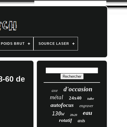
POIDS BRUT
SOURCE LASER
8-60 de
d'occasion
axe
métal
24x40
tube
autofocus
engraver
eau
130w
28x20
rotatif
axis