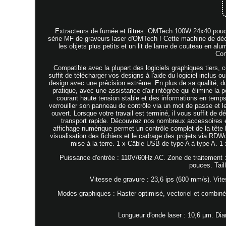
Extracteurs de fumée et filtres. OMTech 100W 24x40 pouc
série MF de graveurs laser d'OMTech ! Cette machine de décou
les objets plus petits et un lit de lame de couteau en al
Con
Compatible avec la plupart des logiciels graphiques tiers,
suffit de télécharger vos designs à l'aide du logiciel inclus o
design avec une précision extrême. En plus de sa qualité, du
pratique, avec une assistance d'air intégrée qui élimine la p
courant haute tension stable et des informations en temps 
verrouiller son panneau de contrôle via un mot de passe et l
ouvert. Lorsque votre travail est terminé, il vous suffit de d
transport rapide. Découvrez nos nombreux accessoires e
affichage numérique permet un contrôle complet de la tête las
visualisation des fichiers et le cadrage des projets via RD
mise à la terre. 1 x Câble USB de type A à type A. 1 
Puissance d'entrée : 110V/60Hz AC. Zone de traitement : 
pouces. Tail
Vitesse de gravure : 23,6 ips (600 mm/s). Vit
Modes graphiques : Raster optimisé, vectoriel et combiné
Longueur d'onde laser : 10,6 µm. Dia