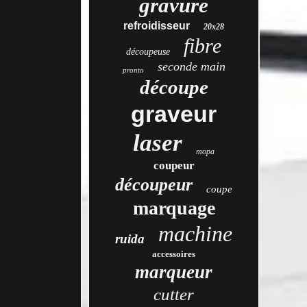
gravure
refroidisseur
20x28
fibre
découpeuse
seconde main
pronto
découpe
graveur
laser
mopa
coupeur
découpeur
coupe
marquage
machine
ruida
accessoires
marqueur
cutter