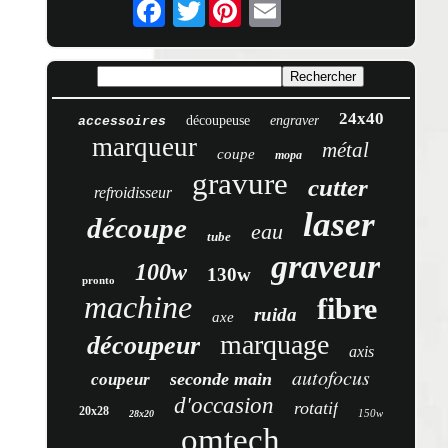
Twitter
24x40
découpeuse
engraver
accessoires
marqueur
métal
coupe
mopa
gravure
cutter
refroidisseur
laser
découpe
eau
tube
graveur
100w
130w
pronto
machine
fibre
ruida
axe
marquage
découpeur
axis
autofocus
seconde main
coupeur
d'occasion
rotatif
20x28
150w
28x20
omtech