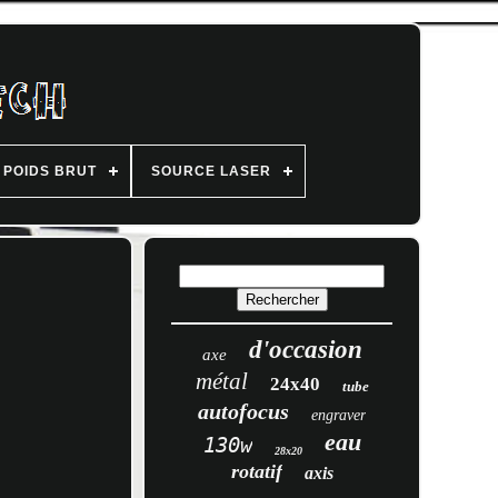
POIDS BRUT
SOURCE LASER
d'occasion
axe
métal
24x40
tube
autofocus
engraver
eau
130w
28x20
rotatif
axis