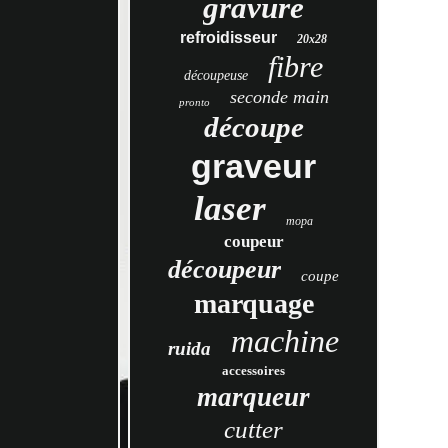
gravure
refroidisseur
20x28
fibre
découpeuse
seconde main
pronto
découpe
graveur
laser
mopa
coupeur
découpeur
coupe
marquage
machine
ruida
accessoires
marqueur
cutter