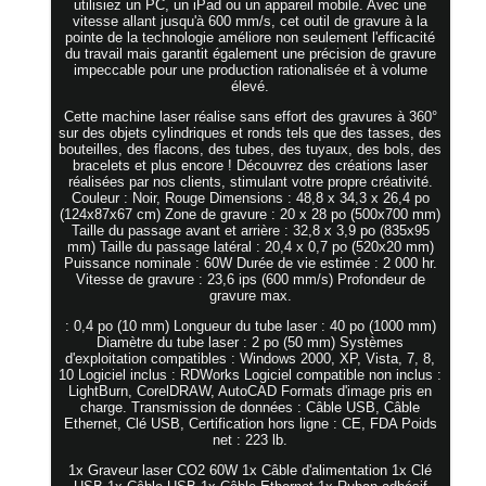
utilisiez un PC, un iPad ou un appareil mobile. Avec une
vitesse allant jusqu'à 600 mm/s, cet outil de gravure à la
pointe de la technologie améliore non seulement l'efficacité
du travail mais garantit également une précision de gravure
impeccable pour une production rationalisée et à volume
élevé.
Cette machine laser réalise sans effort des gravures à 360°
sur des objets cylindriques et ronds tels que des tasses, des
bouteilles, des flacons, des tubes, des tuyaux, des bols, des
bracelets et plus encore ! Découvrez des créations laser
réalisées par nos clients, stimulant votre propre créativité.
Couleur : Noir, Rouge Dimensions : 48,8 x 34,3 x 26,4 po
(124x87x67 cm) Zone de gravure : 20 x 28 po (500x700 mm)
Taille du passage avant et arrière : 32,8 x 3,9 po (835x95
mm) Taille du passage latéral : 20,4 x 0,7 po (520x20 mm)
Puissance nominale : 60W Durée de vie estimée : 2 000 hr.
Vitesse de gravure : 23,6 ips (600 mm/s) Profondeur de
gravure max.
: 0,4 po (10 mm) Longueur du tube laser : 40 po (1000 mm)
Diamètre du tube laser : 2 po (50 mm) Systèmes
d'exploitation compatibles : Windows 2000, XP, Vista, 7, 8,
10 Logiciel inclus : RDWorks Logiciel compatible non inclus :
LightBurn, CorelDRAW, AutoCAD Formats d'image pris en
charge. Transmission de données : Câble USB, Câble
Ethernet, Clé USB, Certification hors ligne : CE, FDA Poids
net : 223 lb.
1x Graveur laser CO2 60W 1x Câble d'alimentation 1x Clé