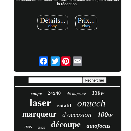
la réception.
Twitter
130w
24x40
coupe
découpeuse
laser
omtech
rotatif
marqueur
100w
d'occasion
découpe
autofocus
axis
28x20