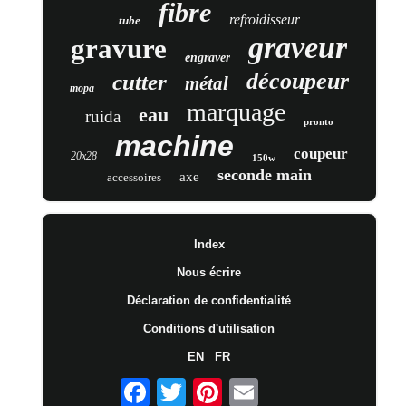
fibre
refroidisseur
tube
graveur
gravure
engraver
découpeur
cutter
métal
mopa
marquage
eau
ruida
pronto
machine
coupeur
20x28
150w
seconde main
axe
accessoires
Index
Nous écrire
Déclaration de confidentialité
Conditions d'utilisation
EN
FR