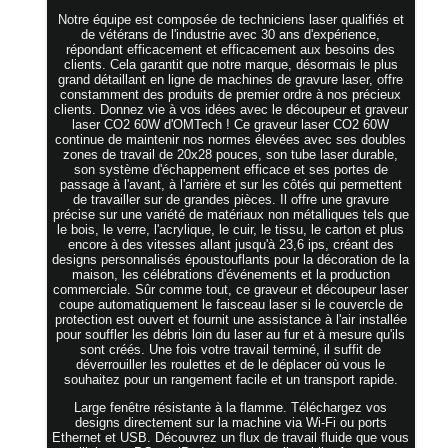
Notre équipe est composée de techniciens laser qualifiés et
de vétérans de l'industrie avec 30 ans d'expérience,
répondant efficacement et efficacement aux besoins des
clients. Cela garantit que notre marque, désormais le plus
grand détaillant en ligne de machines de gravure laser, offre
constamment des produits de premier ordre à nos précieux
clients. Donnez vie à vos idées avec le découpeur et graveur
laser CO2 60W d'OMTech ! Ce graveur laser CO2 60W
continue de maintenir nos normes élevées avec ses doubles
zones de travail de 20x28 pouces, son tube laser durable,
son système d'échappement efficace et ses portes de
passage à l'avant, à l'arrière et sur les côtés qui permettent
de travailler sur de grandes pièces. Il offre une gravure
précise sur une variété de matériaux non métalliques tels que
le bois, le verre, l'acrylique, le cuir, le tissu, le carton et plus
encore à des vitesses allant jusqu'à 23,6 ips, créant des
designs personnalisés époustouflants pour la décoration de la
maison, les célébrations d'événements et la production
commerciale. Sûr comme tout, ce graveur et découpeur laser
coupe automatiquement le faisceau laser si le couvercle de
protection est ouvert et fournit une assistance à l'air installée
pour souffler les débris loin du laser au fur et à mesure qu'ils
sont créés. Une fois votre travail terminé, il suffit de
déverrouiller les roulettes et de le déplacer où vous le
souhaitez pour un rangement facile et un transport rapide.
Large fenêtre résistante à la flamme. Téléchargez vos
designs directement sur la machine via Wi-Fi ou ports
Ethernet et USB. Découvrez un flux de travail fluide que vous