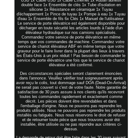
USB 1x Câble USB 1x Câble Ethernet 1x Ruban adhésif
double face 1x Ensemble de clés 1x Tube d'isolation en
silicone 1x Résistance en céramique 1x Tuyau
d'échappement 1x Pince de tuyau 1x Pompe à eau 1x Tuyau
d'eau 1x Ensemble de fils 6x Clés 1x Manuel de l'utilisateur.
Le service de porte élévatrice est également disponible pour
décharger en toute sécurité les articles lourds à l'aide d'un
élévateur hydraulique sur nos camions spécialisés.
Commandez votre service de porte élévatrice en même
temps que vos commandes de machine. Commandez votre
service de chariot élévateur ABF en même temps que votre
graveur pour le faire livrer dans la plupart des lieux à travers
les États-Unis à un prix réduit ! Pas besoin de commander le
service de porte élévatrice une fois que le service de chariot
élévateur a été confirmé.
Des circonstances spéciales seront clairement énoncées
dans l'annonce. Veuillez vérifier tout soigneusement après
avoir reçu le colis, tout dommage sauf DOA (Dead-On-Arrival)
ne serait pas couvert si c'est de votre faute. Notre garantie de
satisfaction de 30 jours assure à nos clients qu'ils recevront
toutes les commandes rapidement et exactement comme
décrit. Les pièces doivent être revendables et dans
l'emballage d'origine. Nous ne pouvons pas reprendre les
produits utilisés. Nous ne pouvons pas reprendre les produits
installés ou fatigués. Nous nous réservons le droit de refuser
et de retourner toute pièce que nous trouvons avoir été
installée, être utilisée ou ne pas répondre aux critères ci-
dessus.
La demande de retour doit être faite dans les 30 jours suivant