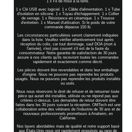
1 x Fil de mise à la terre.
1 x Clé USB avec logiciel. 1 x Câble d'alimentation. 1 x Tube
d'isolation en silicone. 1 x Tuyau d'échappement. 1 x Collier
de serrage. 1 x Résistance en céramique. 1 x Trousse
d'entretien. 1 x Manuel d'utilisation. Si le poids de votre
commande dépasse 150 lb.
Les circonstances particulières seront clairement indiquées
dans la liste. Veuillez vérifier attentivement tout après
réception du colis, car tout dommage, sauf DOA (mort à
l'arrivée), n'est pas couvert s'il est de la faute du
consommateur. Notre garantie de satisfaction de 30 jours
assure à nos clients qu'ils recevront toutes les commandes
rapidement et exactement comme décrit.
Les pièces doivent être revendables et dans leur emballage
d'origine. Nous ne pouvons pas reprendre les produits
usagés. Nous ne pouvons pas reprendre les produits installés
ou usés.
Nous nous réservons le droit de refuser et de retourner toute
pièce qui aurait été installée, utilisée ou ne répond pas aux
critères ci-dessus. Les demandes de retour doivent être
faites dans les 30 jours suivant la réception. OMTech est une
collaboration entre des vétérans de l'industrie de 30 ans et de
nouveaux professionnels prometteurs à Anaheim, en
Californie.
Nos lasers abordables mais de qualité et notre support basé
aux États-Unis nous ont rapidement propulsés au rang de