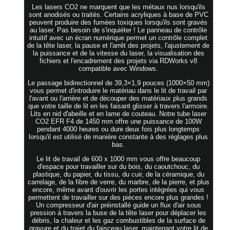
Les lasers CO2 ne marquent que les métaux nus lorsqu'ils
sont anodisés ou traités. Certains acryliques à base de PVC
peuvent produire des fumées toxiques lorsqu'ils sont gravés
au laser. Pas besoin de s'inquiéter ! Le panneau de contrôle
intuitif avec un écran numérique permet un contrôle complet
de la tête laser, la pause et l'arrêt des projets, l'ajustement de
la puissance et de la vitesse du laser, la visualisation des
fichiers et l'encadrement des projets via RDWorks v8
compatible avec Windows.
Le passage bidirectionnel de 39,3×1,9 pouces (1000×50 mm)
vous permet d'introduire le matériau dans le lit de travail par
l'avant ou l'arrière et de découper des matériaux plus grands
que votre taille de lit en les faisant glisser à travers l'armoire.
Lits en nid d'abeille et en lame de couteau. Notre tube laser
CO2 EFR F4 de 1450 mm offre une puissance de 100W
pendant 4000 heures ou dure deux fois plus longtemps
lorsqu'il est utilisé de manière constante à des réglages plus
bas.
Le lit de travail de 600 x 1000 mm vous offre beaucoup
d'espace pour travailler sur du bois, du caoutchouc, du
plastique, du papier, du tissu, du cuir, de la céramique, du
carrelage, de la fibre de verre, du marbre, de la pierre, et plus
encore, même avant d'ouvrir les portes intégrées qui vous
permettent de travailler sur des pièces encore plus grandes !
Un compresseur d'air préinstallé guide un flux d'air sous
pression à travers la buse de la tête laser pour déplacer les
débris, la chaleur et les gaz combustibles de la surface de
gravure et du trajet du faisceau laser, maintenant votre lit de