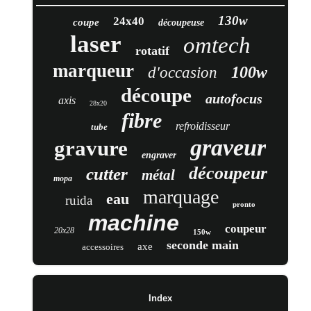
130w
24x40
coupe
découpeuse
laser
omtech
rotatif
marqueur
100w
d'occasion
découpe
autofocus
axis
28x20
fibre
refroidisseur
tube
graveur
gravure
engraver
découpeur
cutter
métal
mopa
marquage
eau
ruida
pronto
machine
coupeur
20x28
150w
seconde main
axe
accessoires
Index