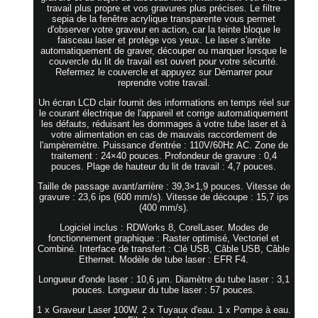
travail plus propre et vos gravures plus précises. Le filtre
sepia de la fenêtre acrylique transparente vous permet
d'observer votre graveur en action, car la teinte bloque le
faisceau laser et protège vos yeux. Le laser s'arrête
automatiquement de graver, découper ou marquer lorsque le
couvercle du lit de travail est ouvert pour votre sécurité.
Refermez le couvercle et appuyez sur Démarrer pour
reprendre votre travail.
Un écran LCD clair fournit des informations en temps réel sur
le courant électrique de l'appareil et corrige automatiquement
les défauts, réduisant les dommages à votre tube laser et à
votre alimentation en cas de mauvais raccordement de
l'ampèremètre. Puissance d'entrée : 110V/60Hz AC. Zone de
traitement : 24×40 pouces. Profondeur de gravure : 0,4
pouces. Plage de hauteur du lit de travail : 4,7 pouces.
Taille de passage avant/arrière : 39,3×1,9 pouces. Vitesse de
gravure : 23,6 ips (600 mm/s). Vitesse de découpe : 15,7 ips
(400 mm/s).
Logiciel inclus : RDWorks 8, CorelLaser. Modes de
fonctionnement graphique : Raster optimisé, Vectoriel et
Combiné. Interface de transfert : Clé USB, Câble USB, Câble
Ethernet. Modèle de tube laser : EFR F4.
Longueur d'onde laser : 10,6 µm. Diamètre du tube laser : 3,1
pouces. Longueur du tube laser : 57 pouces.
1 x Graveur Laser 100W. 2 x Tuyaux d'eau. 1 x Pompe à eau.