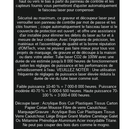
haut ou vers le bas à partir du panneau de contrôle et les
capteurs fournis vous permettront d'ajuster automatiquement
le faisceau laser pour compenser.
Sécurisé au maximum, ce graveur et découpeur laser peut
verrouiller son panneau de contrôle par mot de passe et les
clés fournies ; coupe automatiquement le faisceau laser si le
couvercle de protection est ouvert ; et offre une assistance
d'air installée pour éliminer les débris du laser au fur et à
mesure de leur création. Avec l'ingénierie de précision, les
matériaux et l'assemblage de qualité et la bonne réputation
d'OMTech, vous ne pouvez pas faire mieux pour tous vos
projets de marquage, de gravure et de découpe à la maison
ou dans votre atelier. Tube laser CO2 de 100W avec une
durée de vie estimée jusqu'à 8 000 heures de fonctionnement
selon les réglages de puissance et les performances de
refroidissement à l'eau. VEUILLEZ NOTER : Une utilisation
fréquente de réglages de puissance laser élevée réduira la
durée de vie du tube laser comme suit.
Faible puissance 10-40 % = 7 000-8 000 heures. Puissance
modérée 40-70 % = 5 000-6 500 heures. Haute puissance 70-
100 % = 3 000-4 000 heures.
Découpe laser : Acrylique Bois Cuir Plastiques Tissus Carton
Papier Corian Mousse Fibre de verre Caoutchouc.
Marquage/Gravure : Acrylique Bois Cuir Plastiques Tissus
Verre Caoutchouc Liège Brique Granit Marbre Carrelage Galet
Os Mélamine Phénolique Aluminium Acier inoxydable Titane.
Ne peut pas couper des bois durs comme le mogno.