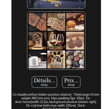
Cs-head{overflow:hidden;position:relative}. Title{margin:0;font-
weight:400;font-size:14px;padding:5px 10px}. Dc-
dock:hover{width:117px;background-position:bottom right}.
Dc-cs{clear:both;max-width:100vw}. Dock-