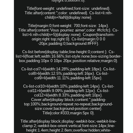
rb{right:0;bottom:0}.
Title{font-weight: undefined;font-size: undefined}.
Title:after{content:'';color: undefined}. Cs-list>li:nth-
child(n+NaN){display:none}.
Title{margin:0;font-weight: 700;font-size: 14px}.
Title:after{content:'Vous pourriez aimer';color: #fcfcfc}. Cs-
list>li:nth-child(n+5){display:none}. Coupon{transform-
origin:right top;right:0}. Cs-list{margin:0 0 0
-20px;padding:0;background:#FFF}.
Cs-list:before{display:table;line-height:0;content:}. Cs-
list>li{float:left;width:16.66%;list-style:none;box-sizing:border-
box;padding:10px 0 10px 20px;position:relative;margin:0}.
Cs-list-col7>li{width:14.28%;padding-left:18px}. Cs-list-
col8>li{width:12.5%;padding-left:16px}. Cs-list-
col9>li{width:11.11%;padding-left:15px}.
Cs-list-col10>li{width:10%;padding-left:14px}. Cs-list-
col11>li{width:9.09%;padding-left:12px}. Cs-list-
col12>li{width:8.33%;padding-left:10px}.
Cover:after{display:block;content:'';padding-
top:100%;background-repeat:no-repeat;background-
size:cover;background-position:center}.
Title{color:#333;margin:5px 0}.
Title:after{display:block;display:-webkit-box;-webkit-line-
clamp:2;-webkit-box-orient:vertical;font-size:14px;line-
height:1.4em;height:2.8em;overflow:hidden;white-