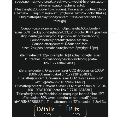
space:normal;word-break:break-word;-webkit-hyphens:auto;-
ms-hyphens:auto;hyphens:auto}.
Plus{height:20px;overflow:hidden}. Price:after{content:'';font-
size:14px}. Origin{margin-left:3px;font-size:12px;color:#AAA}.
Origin:after{display:none;content:'';text-decoration:line-
through}.
Coupon{display:none;width:60px;height:60px;border-
radius:50%;background:rgba(224,13,12.8);color:#FFF;position:absolut
align:center;padding-top:12px;box-sizing:border-box}.
Coupon:before{content:'';font-size:20px}.
Coupon:after{content:'Réduction';font-
size:12px;position:absolute;bottom:8px;right:12px}.
Title{min-height:12px}p:empty+hr{display:none}hr+span.
Dc_tracker_img:last-of-type{display:block} [data-
lid="177138428483"].
Title:after{content:'Graveuse laser CO2 d\'occasion 100W
1000x600 mm'}[data-lid="177138428483"].
Title:after{content:'Graveuse laser CO2 d\'occasion 60W
24x16'}[data-lid="187244936643"].
Title:after{content:'Graveuse laser CO2 d\'occasion MF2028-
100 100W 1060'}[data-lid="177101651838"].
Title:after{content:'Machine de marquage laser à fibre JPT
d\'occasion 50W avec caméra et axe rotatif'}[data-
lid="205489788664"]. Title:aftercontent:'D\'occasion 4.3x4.3\\.