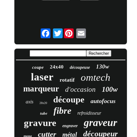
Twitter
130w
24x40
coupe
découpeuse
laser
omtech
rotatif
marqueur
100w
d'occasion
découpe
autofocus
axis
28x20
fibre
refroidisseur
tube
graveur
gravure
engraver
découpeur
cutter
métal
mopa