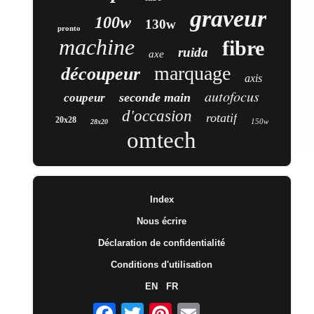
graveur
100w
130w
pronto
machine
fibre
ruida
axe
marquage
découpeur
axis
autofocus
seconde main
coupeur
d'occasion
rotatif
20x28
150w
28x20
omtech
Index
Nous écrire
Déclaration de confidentialité
Conditions d'utilisation
EN
FR