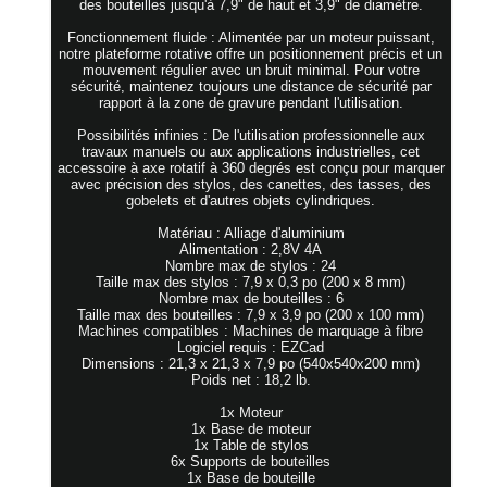
des bouteilles jusqu'à 7,9" de haut et 3,9" de diamètre.
Fonctionnement fluide : Alimentée par un moteur puissant,
notre plateforme rotative offre un positionnement précis et un
mouvement régulier avec un bruit minimal. Pour votre
sécurité, maintenez toujours une distance de sécurité par
rapport à la zone de gravure pendant l'utilisation.
Possibilités infinies : De l'utilisation professionnelle aux
travaux manuels ou aux applications industrielles, cet
accessoire à axe rotatif à 360 degrés est conçu pour marquer
avec précision des stylos, des canettes, des tasses, des
gobelets et d'autres objets cylindriques.
Matériau : Alliage d'aluminium
Alimentation : 2,8V 4A
Nombre max de stylos : 24
Taille max des stylos : 7,9 x 0,3 po (200 x 8 mm)
Nombre max de bouteilles : 6
Taille max des bouteilles : 7,9 x 3,9 po (200 x 100 mm)
Machines compatibles : Machines de marquage à fibre
Logiciel requis : EZCad
Dimensions : 21,3 x 21,3 x 7,9 po (540x540x200 mm)
Poids net : 18,2 lb.
1x Moteur
1x Base de moteur
1x Table de stylos
6x Supports de bouteilles
1x Base de bouteille