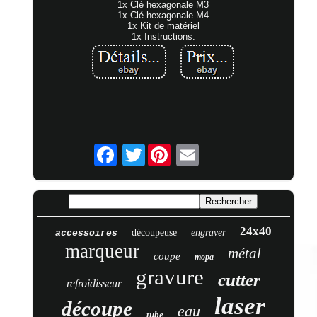
1x Clé hexagonale M3
1x Clé hexagonale M4
1x Kit de matériel
1x Instructions.
Twitter
24x40
découpeuse
engraver
accessoires
marqueur
métal
coupe
mopa
gravure
cutter
refroidisseur
laser
découpe
eau
tube