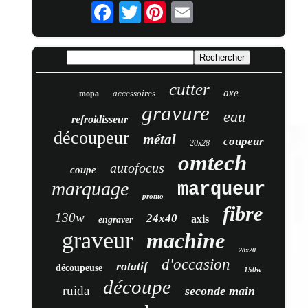
Twitter
cutter
axe
accessoires
mopa
gravure
eau
refroidisseur
découpeur
métal
coupeur
20x28
omtech
autofocus
coupe
marquage
marqueur
pronto
fibre
130w
24x40
axis
engraver
graveur
machine
28x20
d'occasion
rotatif
découpeuse
150w
découpe
ruida
seconde main