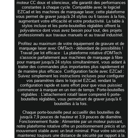
moteur CC doux et silencieux, elle garantit des performances
constantes à chaque cycle. Compatible avec le logiciel
EZCad et les machines de marquage laser, cette plateforme
vous permet de graver jusqu'à 24 stylos ou 6 tasses à la fois,
augmentant votre efficacité et votre productivité. La table à
stylos incluse et les porte-bouteilles réglables offrent la
polyvalence dont vous avez besoin pour tout, des projets
professionnels aux travaux manuels et au travail industriel.
Profitez au maximum de votre équipement de gravure et de
marquage laser avec OMTech - débordant de possibilités !
Travail par lot efficace : La plateforme rotative d'OMTech
s'associe parfaitement aux machines de marquage à fibre
pour marquer jusqu'à 24 stylos simultanément, vous aidant à
traiter des commandes plus importantes plus rapidement et
de manière plus efficace. Configuration facile avec EZCad :
Suivez simplement les instructions incluses pour configurer
vos paramètres dans le logiciel EZCad, rendant la
configuration rapide et sans effort pour que vous puissiez
commencer à marquer en un rien de temps. Porte-bouteilles
réglables : L'attachement rotatif laser comprend 6 porte-
bouteilles réglables, vous permettant de graver jusqu'à 6
bouteilles à la fois.
Chaque porte-bouteille peut accueillir des bouteilles de
jusqu'à 7,9 pouces de hauteur et 3,9 pouces de diamètre.
Fonctionnement fluide : Alimentée par un moteur puissant,
notre plateforme rotative offre un positionnement précis et un
mouvement stable avec un bruit minimal. Pour votre sécurité,
maintenez toujours une distance de sécurité par rapport à la